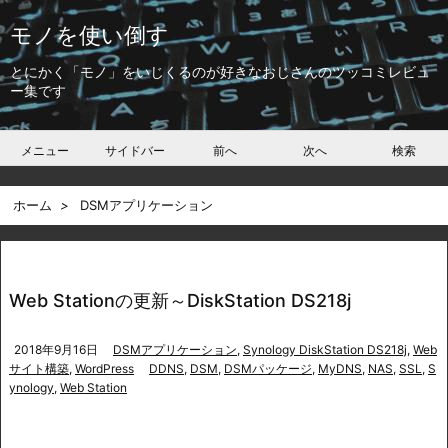
モノを使い倒す
とにかく「モノ」をいじくるのが好きなおじさんのツッコミレビュ
ー集です
メニュー
サイドバー
前へ
次へ
検索
ホーム
>
DSMアプリケーション
Web Stationの更新～DiskStation DS218j
2018年9月16日
DSMアプリケーション
,
Synology DiskStation DS218j
,
Web
サイト構築
,
WordPress
DDNS
,
DSM
,
DSMパッケージ
,
MyDNS
,
NAS
,
SSL
,
S
ynology
,
Web Station