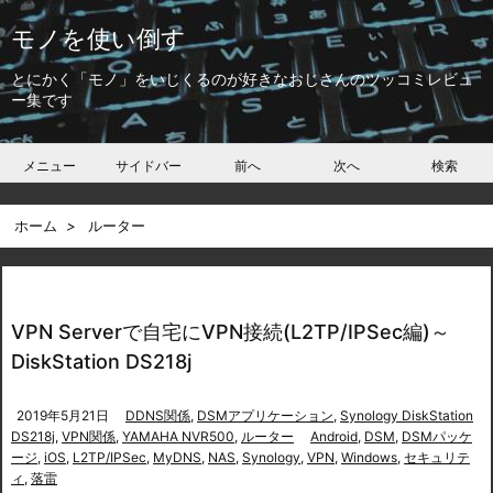
モノを使い倒す
とにかく「モノ」をいじくるのが好きなおじさんのツッコミレビュ
ー集です
メニュー
サイドバー
前へ
次へ
検索
ホーム
>
ルーター
VPN Serverで自宅にVPN接続(L2TP/IPSec編)～
DiskStation DS218j
2019年5月21日
DDNS関係
,
DSMアプリケーション
,
Synology DiskStation
DS218j
,
VPN関係
,
YAMAHA NVR500
,
ルーター
Android
,
DSM
,
DSMパッケ
ージ
,
iOS
,
L2TP/IPSec
,
MyDNS
,
NAS
,
Synology
,
VPN
,
Windows
,
セキュリテ
ィ
,
落雷