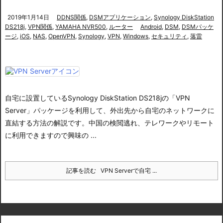
2019年1月14日
DDNS関係
,
DSMアプリケーション
,
Synology DiskStation
DS218j
,
VPN関係
,
YAMAHA NVR500
,
ルーター
Android
,
DSM
,
DSMパッケ
ージ
,
iOS
,
NAS
,
OpenVPN
,
Synology
,
VPN
,
Windows
,
セキュリティ
,
落雷
自宅に設置しているSynology DiskStation DS218jの「VPN
Server」パッケージを利用して、外出先から自宅のネットワークに
直結する方法の解説です。中国の検閲逃れ、テレワークやリモート
に利用できますので興味の ...
記事を読む
VPN Serverで自宅 ...