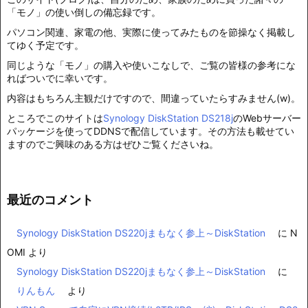
「モノ」の使い倒しの備忘録です。
パソコン関連、家電の他、実際に使ってみたものを節操なく掲載し
てゆく予定です。
同じような「モノ」の購入や使いこなしで、ご覧の皆様の参考にな
ればついでに幸いです。
内容はもちろん主観だけですので、間違っていたらすみません(w)。
ところでこのサイトは
Synology DiskStation DS218j
のWebサーバー
パッケージを使ってDDNSで配信しています。その方法も載せてい
ますのでご興味のある方はぜひご覧くださいね。
最近のコメント
Synology DiskStation DS220jまもなく参上～DiskStation
に
N
OMI
より
Synology DiskStation DS220jまもなく参上～DiskStation
に
りんもん
より