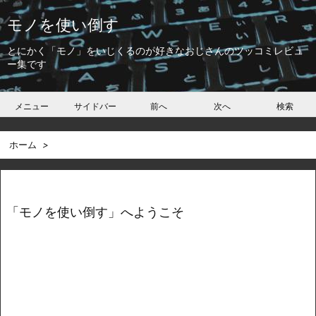
モノを使い倒す
とにかく「モノ」をいじくるのが好きなおじさんのツッコミレビュ
ー集です
メニュー
サイドバー
前へ
次へ
検索
ホーム
>
「モノを使い倒す」へようこそ