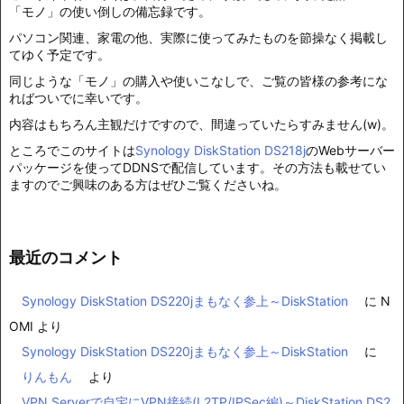
「モノ」の使い倒しの備忘録です。
パソコン関連、家電の他、実際に使ってみたものを節操なく掲載し
てゆく予定です。
同じような「モノ」の購入や使いこなしで、ご覧の皆様の参考にな
ればついでに幸いです。
内容はもちろん主観だけですので、間違っていたらすみません(w)。
ところでこのサイトは
Synology DiskStation DS218j
のWebサーバー
パッケージを使ってDDNSで配信しています。その方法も載せてい
ますのでご興味のある方はぜひご覧くださいね。
最近のコメント
Synology DiskStation DS220jまもなく参上～DiskStation
に
N
OMI
より
Synology DiskStation DS220jまもなく参上～DiskStation
に
りんもん
より
VPN Serverで自宅にVPN接続(L2TP/IPSec編)～DiskStation DS2