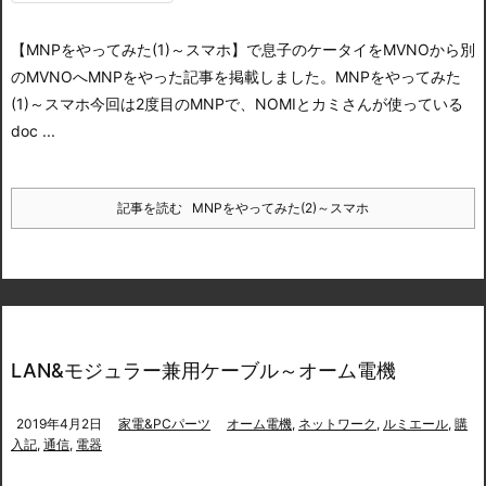
【MNPをやってみた(1)～スマホ】で息子のケータイをMVNOから別
のMVNOへMNPをやった記事を掲載しました。
MNPをやってみた
(1)～スマホ
今回は2度目のMNPで、NOMIとカミさんが使っている
doc ...
記事を読む
MNPをやってみた(2)～スマホ
LAN&モジュラー兼用ケーブル～オーム電機
2019年4月2日
家電&PCパーツ
オーム電機
,
ネットワーク
,
ルミエール
,
購
入記
,
通信
,
電器