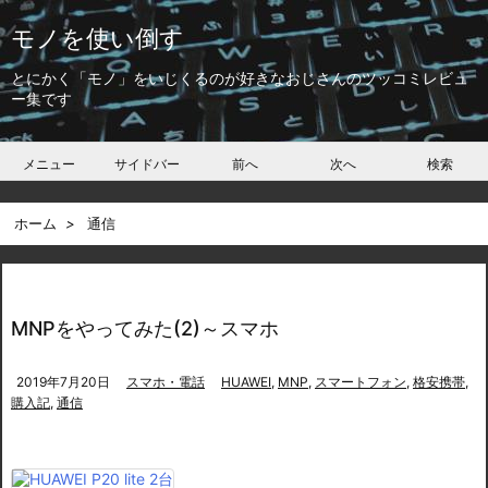
モノを使い倒す
とにかく「モノ」をいじくるのが好きなおじさんのツッコミレビュ
ー集です
メニュー
サイドバー
前へ
次へ
検索
ホーム
>
通信
MNPをやってみた(2)～スマホ
2019年7月20日
スマホ・電話
HUAWEI
,
MNP
,
スマートフォン
,
格安携帯
,
購入記
,
通信