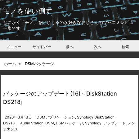
モノを使い倒す
とにかく「モノ」をいじくるのが好きなおじさんのツッコミレビュ
ー集です
メニュー
サイドバー
前へ
次へ
検索
ホーム
>
DSMパッケージ
パッケージのアップデート(16)～DiskStation
DS218j
2020年3月13日
DSMアプリケーション
,
Synology DiskStation
DS218j
Audio Station
,
DSM
,
DSMパッケージ
,
Synology
,
アップデート
,
メン
テナンス