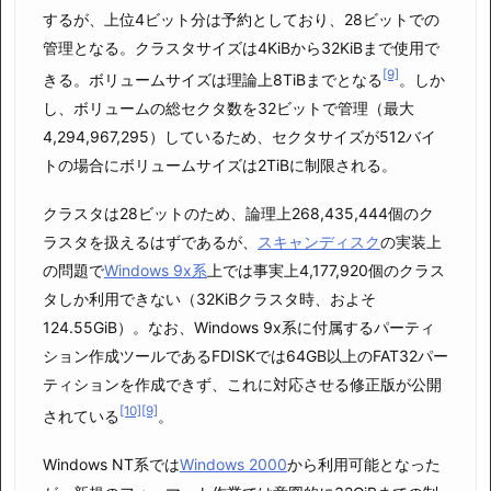
するが、上位4ビット分は予約としており、28ビットでの
管理となる。クラスタサイズは4KiBから32KiBまで使用で
[9]
きる。ボリュームサイズは理論上8TiBまでとなる
。しか
し、ボリュームの総セクタ数を32ビットで管理（最大
4,294,967,295）しているため、セクタサイズが512バイ
トの場合にボリュームサイズは2TiBに制限される。
クラスタは28ビットのため、論理上268,435,444個のク
ラスタを扱えるはずであるが、
スキャンディスク
の実装上
の問題で
Windows 9x系
上では事実上4,177,920個のクラス
タしか利用できない（32KiBクラスタ時、およそ
124.55GiB）。なお、Windows 9x系に付属するパーティ
ション作成ツールであるFDISKでは64GB以上のFAT32パー
ティションを作成できず、これに対応させる修正版が公開
[10]
[9]
されている
。
Windows NT系では
Windows 2000
から利用可能となった