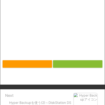
Next
Hyper Backupを使う(2)～DiskStation DS