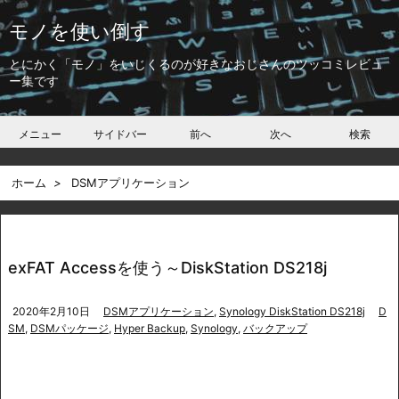
モノを使い倒す
とにかく「モノ」をいじくるのが好きなおじさんのツッコミレビュ
ー集です
メニュー
サイドバー
前へ
次へ
検索
ホーム
>
DSMアプリケーション
exFAT Accessを使う～DiskStation DS218j
2020年2月10日
DSMアプリケーション
,
Synology DiskStation DS218j
D
SM
,
DSMパッケージ
,
Hyper Backup
,
Synology
,
バックアップ