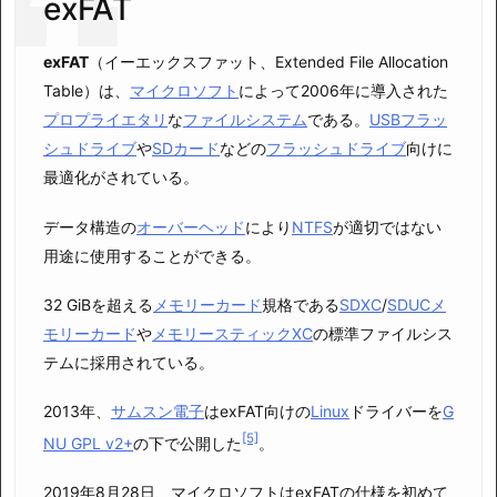
exFAT
exFAT
（イーエックスファット、Extended File Allocation
Table）は、
マイクロソフト
によって2006年に導入された
プロプライエタリ
な
ファイルシステム
である。
USBフラッ
シュドライブ
や
SDカード
などの
フラッシュドライブ
向けに
最適化がされている。
データ構造の
オーバーヘッド
により
NTFS
が適切ではない
用途に使用することができる。
32 GiBを超える
メモリーカード
規格である
SDXC
/
SDUCメ
モリーカード
や
メモリースティックXC
の標準ファイルシス
テムに採用されている。
2013年、
サムスン電子
はexFAT向けの
Linux
ドライバーを
G
[5]
NU GPL v2+
の下で公開した
。
2019年8月28日、マイクロソフトはexFATの仕様を初めて