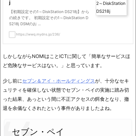
j
【初期設定その1～DiskStation DS218j】から
の続きです。 初期設定その1～DiskStation D
S218j DSMのお ...
https://wwq.mydns.jp/236/
しかしながらNOMIはことICTに関して「簡単なサービスほ
ど危険なサービスはない。」と思っています。
少し前に
セブン＆アイ・ホールディングス
が、十分なセキ
ュリティを確保しない状態でセブン・ペイの実施に踏み切
った結果、あっという間に不正アクセスの餌食となり、撤
退を余儀なくされたという事件がありましたよね。
セブン・ペイ