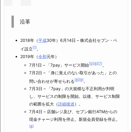
沿革
2018年（
平成
30年）6月14日 – 株式会社セブン・ペ
[1]
イ設立
。
2019年（
令和
元年）
[5]
[6]
[7]
7月1日 – 「7pay」サービス開始
。
7月2日 – 「身に覚えのない取引があった」との
[8]
[9]
問い合わせが寄せられる
。
7月3日 – 「7pay」の大規模な不正利用が判明
し、サービスの制限を開始。以後、サービス制限
の範囲を拡大（
詳細後述
）。
7月4日 – 店舗レジ及び、セブン銀行ATMからの
現金チャージ利用を停止。新規会員登録を停止。
[8]