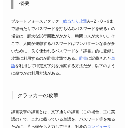
概要
ブルートフォースアタック（
総当たり攻撃
A～Z・0～9ま
で総当たりでパスワードを打ち込みパスワードを破る）の
場合は、膨大な試行回数がかかり、時間ロスが大きい。そ
こで、人間が発想するパスワードはワンパターンな事が多
いために、良く使われるパスワードを「辞書」的に登録し
攻撃に利用するのが辞書攻撃である。
辞書
に記載された
単
語
を利用して特定文字列を推察する方法だが、以下のよう
に幾つかの利用方法がある。
クラッカーの攻撃
辞書攻撃の辞書とは、文字通りの辞書（この場合、主に英
語の）で、これに載っている単語を、パスワード等を知る
ために、片っ端から入力して行き、対象の
コンピュータ