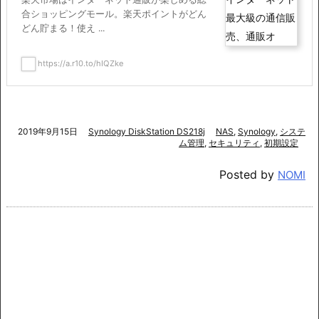
合ショッピングモール。楽天ポイントがどん
どん貯まる！使え ...
https://a.r10.to/hIQZke
2019年9月15日
Synology DiskStation DS218j
NAS
,
Synology
,
システ
ム管理
,
セキュリティ
,
初期設定
Posted by
NOMI