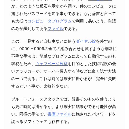
が、どのような反応を示すかを調べ、件のコンピュータに
施されたパスワードを知る事ができる。なお辞書と言って
も大抵は
コンピュータプログラム
で利用し易いよう、単語
のみが羅列してある
ファイル
である。
この、一見すると自転車などに使う
ダイヤル錠
を外すの
に、0000 – 9999の全ての組み合わせを試すような非常に
不毛な手法は、簡単なプログラムによって自動化するのも
容易なため、
ウェブページ
改竄
を目的とした技術程度の低
いクラッカーが、サーバへ侵入する時などに良く試す方法
の一つである。これは時間は確実に掛かるが、完全に失敗
するという事が、比較的少ない。
ブルートフォースアタックでは、辞書そのものを使うより
も更に時間は掛かるが、より確実に結果がでる可能性が高
い。同様の手法で、
書庫ファイル
に施されたパスワードを
調べるソフトウェアも存在する。