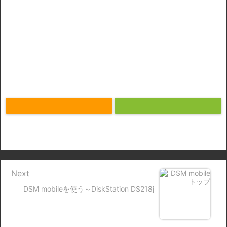
Next
DSM mobileを使う～DiskStation DS218j