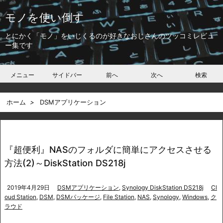
モノを使い倒す
とにかく「モノ」をいじくるのが好きなおじさんのツッコミレビュ
ー集です
メニュー
サイドバー
前へ
次へ
検索
ホーム
>
DSMアプリケーション
『超便利』NASのフォルダに簡単にアクセスさせる
方法(2)～DiskStation DS218j
2019年4月29日
DSMアプリケーション
,
Synology DiskStation DS218j
Cl
oud Station
,
DSM
,
DSMパッケージ
,
File Station
,
NAS
,
Synology
,
Windows
,
ク
ラウド