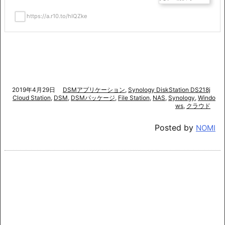
https://a.r10.to/hIQZke
2019年4月29日
DSMアプリケーション
,
Synology DiskStation DS218j
Cloud Station
,
DSM
,
DSMパッケージ
,
File Station
,
NAS
,
Synology
,
Windo
ws
,
クラウド
Posted by
NOMI