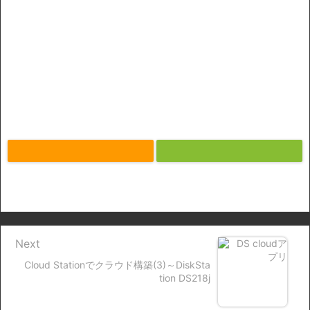
Next
Cloud Stationでクラウド構築(3)～DiskSta
tion DS218j