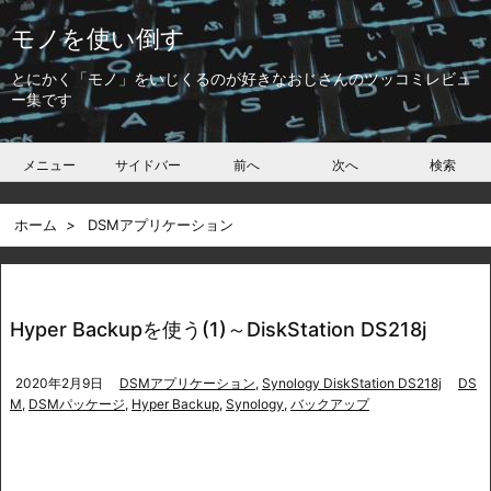
モノを使い倒す
とにかく「モノ」をいじくるのが好きなおじさんのツッコミレビュ
ー集です
メニュー
サイドバー
前へ
次へ
検索
ホーム
>
DSMアプリケーション
Hyper Backupを使う(1)～DiskStation DS218j
2020年2月9日
DSMアプリケーション
,
Synology DiskStation DS218j
DS
M
,
DSMパッケージ
,
Hyper Backup
,
Synology
,
バックアップ