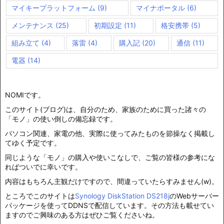
マイキープラットフォーム
(9)
マイナポータル
(6)
メンテナンス
(25)
初期設定
(11)
格安携帯
(5)
組み立て
(4)
落雷
(4)
購入記
(20)
通信
(11)
電器
(14)
NOMIです。
このサイト(ブログ)は、自分のため、家族のために買った諸々の
「モノ」の使い倒しの備忘録です。
パソコン関連、家電の他、実際に使ってみたものを節操なく掲載し
てゆく予定です。
同じような「モノ」の購入や使いこなしで、ご覧の皆様の参考にな
ればついでに幸いです。
内容はもちろん主観だけですので、間違っていたらすみません(w)。
ところでこのサイトは
Synology DiskStation DS218j
のWebサーバー
パッケージを使ってDDNSで配信しています。その方法も載せてい
ますのでご興味のある方はぜひご覧くださいね。