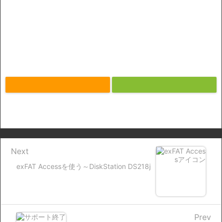
Next
exFAT Accessを使う～DiskStation DS218j
Prev