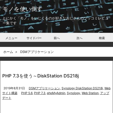
モノを使い倒す
とにかく「モノ」をいじくるのが好きなおじさんのツッコミレビュ
ー集です
メニュー
サイドバー
前へ
次へ
検索
ホーム
>
DSMアプリケーション
PHP 7.3を使う～DiskStation DS218j
2019年8月31日
DSMアプリケーション
,
Synology DiskStation DS218j
,
Web
サイト構築
PHP 5.6
,
PHP 7.3
,
phpMyAdmin
,
Synology
,
Web Station
,
アップ
デート