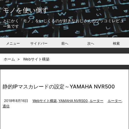
モノを使い倒す
とにかく「モノ」をいじくるのが好きなおじさんのツッコミレビュ
ー集です
メニュー
サイドバー
前へ
次へ
検索
ホーム
>
Webサイト構築
静的IPマスカレードの設定～YAMAHA NVR500
2018年8月16日
Webサイト構築
,
YAMAHA NVR500
,
ルーター
ルーター
,
通信