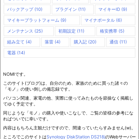
バックアップ
(10)
プラグイン
(11)
マイキーID
(9)
マイキープラットフォーム
(9)
マイナポータル
(6)
メンテナンス
(25)
初期設定
(11)
格安携帯
(5)
組み立て
(4)
落雷
(4)
購入記
(20)
通信
(11)
電器
(14)
NOMIです。
このサイト(ブログ)は、自分のため、家族のために買った諸々の
「モノ」の使い倒しの備忘録です。
パソコン関連、家電の他、実際に使ってみたものを節操なく掲載し
てゆく予定です。
同じような「モノ」の購入や使いこなしで、ご覧の皆様の参考にな
ればついでに幸いです。
内容はもちろん主観だけですので、間違っていたらすみません(w)。
ところでこのサイトは
Synology DiskStation DS218j
のWebサーバー