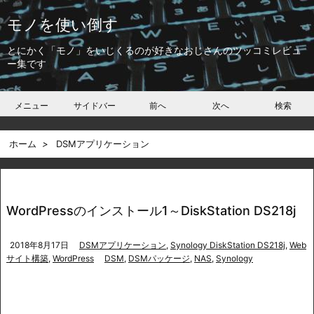
モノを使い倒す
とにかく「モノ」をいじくるのが好きなおじさんのツッコミレビュ
ー集です
メニュー
サイドバー
前へ
次へ
検索
ホーム
>
DSMアプリケーション
WordPressのインストール1～DiskStation DS218j
2018年8月17日
DSMアプリケーション
,
Synology DiskStation DS218j
,
Web
サイト構築
,
WordPress
DSM
,
DSMパッケージ
,
NAS
,
Synology