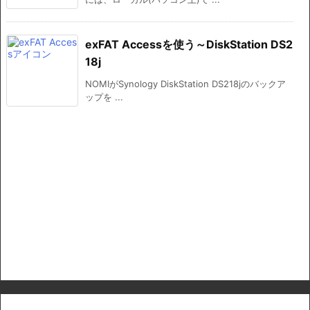
exFAT Accessを使う～DiskStation DS2
18j
NOMIがSynology DiskStation DS218jのバックア
ップを ...