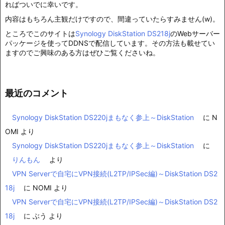
ればついでに幸いです。
内容はもちろん主観だけですので、間違っていたらすみません(w)。
ところでこのサイトは
Synology DiskStation DS218j
のWebサーバー
パッケージを使ってDDNSで配信しています。その方法も載せてい
ますのでご興味のある方はぜひご覧くださいね。
最近のコメント
Synology DiskStation DS220jまもなく参上～DiskStation
に
N
OMI
より
Synology DiskStation DS220jまもなく参上～DiskStation
に
りんもん
より
VPN Serverで自宅にVPN接続(L2TP/IPSec編)～DiskStation DS2
18j
に
NOMI
より
VPN Serverで自宅にVPN接続(L2TP/IPSec編)～DiskStation DS2
18j
に
ぶう
より