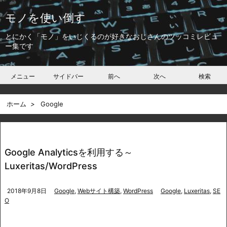
モノを使い倒す
とにかく「モノ」をいじくるのが好きなおじさんのツッコミレビュ
ー集です
メニュー
サイドバー
前へ
次へ
検索
ホーム
>
Google
Google Analyticsを利用する～
Luxeritas/WordPress
2018年9月8日
Google
,
Webサイト構築
,
WordPress
Google
,
Luxeritas
,
SE
O