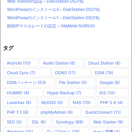
Web Stationの設定～DiskStation DS218j
WordPressのインストール2～DiskStation DS218j
WordPressのインストール1～DiskStation DS218j
静的IPマスカレードの設定～YAMAHA NVR500
タグ
Android
(10)
Audio Station
(6)
Cloud Station
(8)
Cloud Sync
(7)
DDNS
(17)
DSM
(79)
DSMパッケージ
(53)
File Station
(5)
Google
(6)
HUAWEI
(4)
Hyper Backup
(7)
iOS
(10)
Luxeritas
(6)
MyDNS
(6)
NAS
(70)
PHP 5.6
(4)
PHP 7.3
(8)
phpMyAdmin
(9)
QuickConnect
(11)
SEO
(5)
SSL
(6)
Synology
(88)
Web Station
(9)
Windows
(15)
アップデート
(28)
オーム電機
(4)