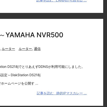
記事を読む
LAN内から自宅公 ...
AMAHA NVR500
,
ルーター
ルーター
,
通信
skStation DS218jでとりあえずDDNSが利用可能にしました。
設定～DiskStation DS218j
でホームページを公開す ...
記事を読む
静的IPマスカレー ...