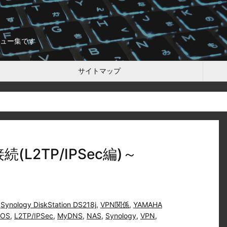
ュー集です
サイトマップ
続(L2TP/IPSec編)～
,
Synology DiskStation DS218j
,
VPN関係
,
YAMAHA
iOS
,
L2TP/IPSec
,
MyDNS
,
NAS
,
Synology
,
VPN
,