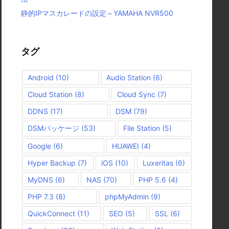
静的IPマスカレードの設定～YAMAHA NVR500
タグ
Android
(10)
Audio Station
(6)
Cloud Station
(8)
Cloud Sync
(7)
DDNS
(17)
DSM
(79)
DSMパッケージ
(53)
File Station
(5)
Google
(6)
HUAWEI
(4)
Hyper Backup
(7)
iOS
(10)
Luxeritas
(6)
MyDNS
(6)
NAS
(70)
PHP 5.6
(4)
PHP 7.3
(8)
phpMyAdmin
(9)
QuickConnect
(11)
SEO
(5)
SSL
(6)