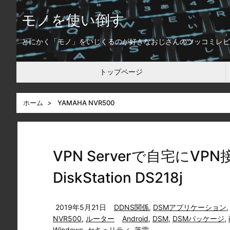
モノを使い倒す
とにかく「モノ」をいじくるのが好きなおじさんのツッコミレビ
トップページ
ホーム
>
YAMAHA NVR500
VPN Serverで自宅にVPN接
DiskStation DS218j
2019年5月21日
DDNS関係
,
DSMアプリケーション
NVR500
,
ルーター
Android
,
DSM
,
DSMパッケージ
,
Windows
,
セキュリティ
,
落雷