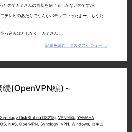
かったのでカミさんの言葉を信じるしかないのですが、
ちてテレビのあたりでなんかバチッていったよー。もう死
っ込みはともかく、カミさん ...
記事を読む
タスクスケジュー ...
接続(OpenVPN編)～
Synology DiskStation DS218j
,
VPN関係
,
YAMAHA
iOS
,
NAS
,
OpenVPN
,
Synology
,
VPN
,
Windows
,
セキュ