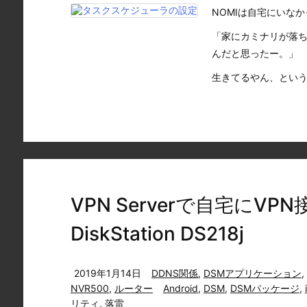
NOMIは自宅にいな
「家にカミナリが落
んだと思ったー。」
生きてるやん、という突
VPN Serverで自宅にVPN
DiskStation DS218j
2019年1月14日
DDNS関係
,
DSMアプリケーション
,
NVR500
,
ルーター
Android
,
DSM
,
DSMパッケージ
,
リティ
,
落雷