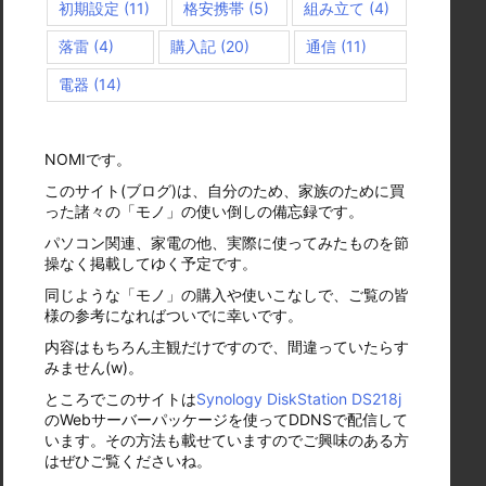
初期設定
(11)
格安携帯
(5)
組み立て
(4)
落雷
(4)
購入記
(20)
通信
(11)
電器
(14)
NOMIです。
このサイト(ブログ)は、自分のため、家族のために買
った諸々の「モノ」の使い倒しの備忘録です。
パソコン関連、家電の他、実際に使ってみたものを節
操なく掲載してゆく予定です。
同じような「モノ」の購入や使いこなしで、ご覧の皆
様の参考になればついでに幸いです。
内容はもちろん主観だけですので、間違っていたらす
みません(w)。
ところでこのサイトは
Synology DiskStation DS218j
のWebサーバーパッケージを使ってDDNSで配信して
います。その方法も載せていますのでご興味のある方
はぜひご覧くださいね。