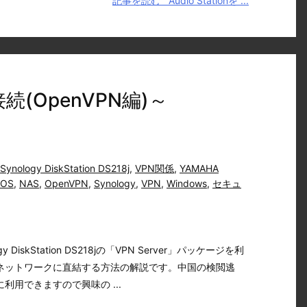
記事を読む
Audio Stationを ...
接続(OpenVPN編)～
Synology DiskStation DS218j
,
VPN関係
,
YAMAHA
iOS
,
NAS
,
OpenVPN
,
Synology
,
VPN
,
Windows
,
セキュ
DiskStation DS218jの「VPN Server」パッケージを利
ネットワークに直結する方法の解説です。中国の検閲逃
利用できますので興味の ...