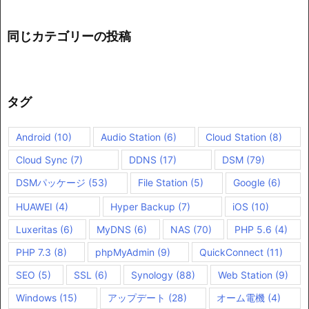
同じカテゴリーの投稿
タグ
Android
(10)
Audio Station
(6)
Cloud Station
(8)
Cloud Sync
(7)
DDNS
(17)
DSM
(79)
DSMパッケージ
(53)
File Station
(5)
Google
(6)
HUAWEI
(4)
Hyper Backup
(7)
iOS
(10)
Luxeritas
(6)
MyDNS
(6)
NAS
(70)
PHP 5.6
(4)
PHP 7.3
(8)
phpMyAdmin
(9)
QuickConnect
(11)
SEO
(5)
SSL
(6)
Synology
(88)
Web Station
(9)
Windows
(15)
アップデート
(28)
オーム電機
(4)