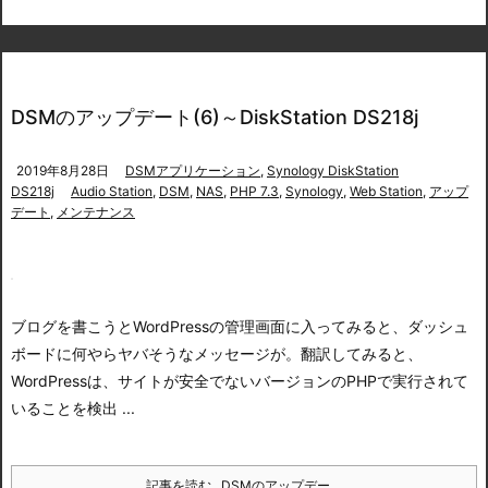
DSMのアップデート(6)～DiskStation DS218j
2019年8月28日
DSMアプリケーション
,
Synology DiskStation
DS218j
Audio Station
,
DSM
,
NAS
,
PHP 7.3
,
Synology
,
Web Station
,
アップ
デート
,
メンテナンス
ブログを書こうとWordPressの管理画面に入ってみると、
ダッシュ
ボードに何やらヤバそうなメッセージが。翻訳してみると、
WordPressは、サイトが安全でないバージョンのPHPで実行されて
いることを検出 ...
記事を読む
DSMのアップデー ...