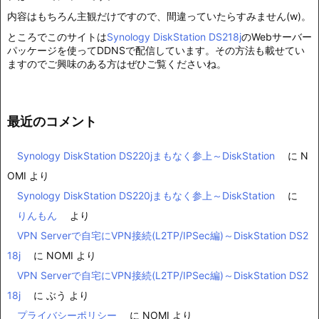
内容はもちろん主観だけですので、間違っていたらすみません(w)。
ところでこのサイトは
Synology DiskStation DS218j
のWebサーバー
パッケージを使ってDDNSで配信しています。その方法も載せてい
ますのでご興味のある方はぜひご覧くださいね。
最近のコメント
Synology DiskStation DS220jまもなく参上～DiskStation
に
N
OMI
より
Synology DiskStation DS220jまもなく参上～DiskStation
に
りんもん
より
VPN Serverで自宅にVPN接続(L2TP/IPSec編)～DiskStation DS2
18j
に
NOMI
より
VPN Serverで自宅にVPN接続(L2TP/IPSec編)～DiskStation DS2
18j
に
ぶう
より
プライバシーポリシー
に
NOMI
より