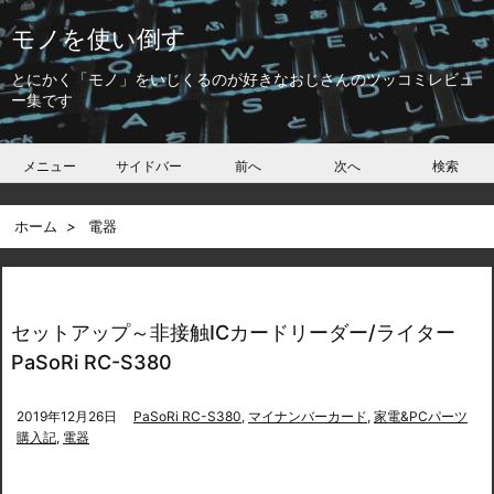
モノを使い倒す
とにかく「モノ」をいじくるのが好きなおじさんのツッコミレビュ
ー集です
メニュー
サイドバー
前へ
次へ
検索
ホーム
>
電器
セットアップ～非接触ICカードリーダー/ライター
PaSoRi RC-S380
2019年12月26日
PaSoRi RC-S380
,
マイナンバーカード
,
家電&PCパーツ
購入記
,
電器