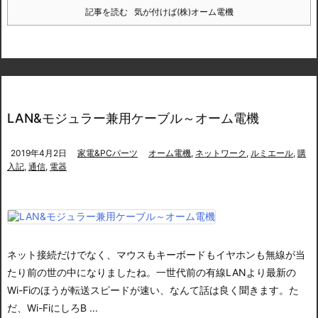
記事を読む
気が付けば(株)オーム電機
LAN&モジュラー兼用ケーブル～オーム電機
2019年4月2日
家電&PCパーツ
オーム電機
,
ネットワーク
,
ルミエール
,
購
入記
,
通信
,
電器
ネット接続だけでなく、マウスもキーボードもイヤホンも無線が当
たり前の世の中になりましたね。
一世代前の有線LANより最新の
Wi-Fiのほうが転送スピードが速い、なんて話は良く聞きます。
た
だ、Wi-FiにしろB ...