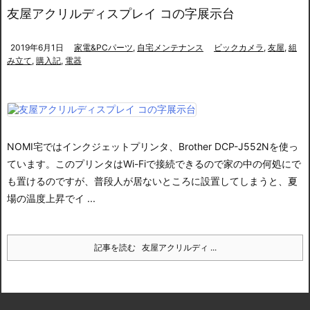
友屋アクリルディスプレイ コの字展示台
2019年6月1日
家電&PCパーツ
,
自宅メンテナンス
ビックカメラ
,
友屋
,
組
み立て
,
購入記
,
電器
NOMI宅ではインクジェットプリンタ、Brother DCP-J552Nを使っ
ています。
このプリンタはWi-Fiで接続できるので家の中の何処にで
も置けるのですが、普段人が居ないところに設置してしまうと、夏
場の温度上昇でイ ...
記事を読む
友屋アクリルディ ...