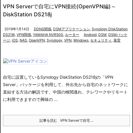
VPN Serverで自宅にVPN接続(OpenVPN編)～
DiskStation DS218j
2019年1月14日
DDNS関係
,
DSMアプリケーション
,
Synology DiskStation
DS218j
,
VPN関係
,
YAMAHA NVR500
,
ルーター
Android
,
DSM
,
DSMパッケ
ージ
,
iOS
,
NAS
,
OpenVPN
,
Synology
,
VPN
,
Windows
,
セキュリティ
,
落雷
自宅に設置しているSynology DiskStation DS218jの「VPN
Server」パッケージを利用して、外出先から自宅のネットワークに
直結する方法の解説です。中国の検閲逃れ、テレワークやリモート
に利用できますので興味の ...
記事を読む
VPN Serverで自宅 ...