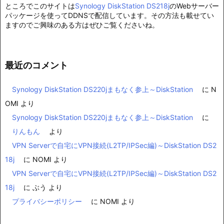
ところでこのサイトは
Synology DiskStation DS218j
のWebサーバー
パッケージを使ってDDNSで配信しています。その方法も載せてい
ますのでご興味のある方はぜひご覧くださいね。
最近のコメント
Synology DiskStation DS220jまもなく参上～DiskStation
に
N
OMI
より
Synology DiskStation DS220jまもなく参上～DiskStation
に
りんもん
より
VPN Serverで自宅にVPN接続(L2TP/IPSec編)～DiskStation DS2
18j
に
NOMI
より
VPN Serverで自宅にVPN接続(L2TP/IPSec編)～DiskStation DS2
18j
に
ぶう
より
プライバシーポリシー
に
NOMI
より