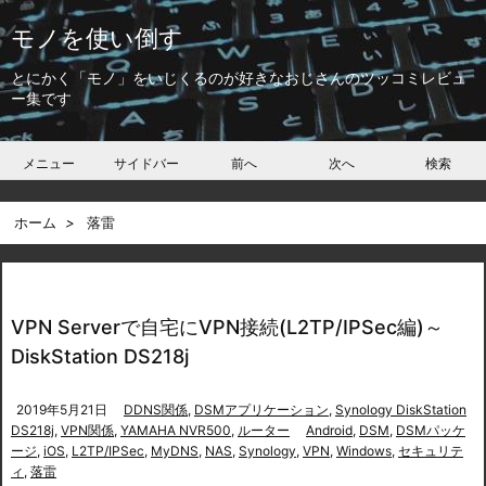
モノを使い倒す
とにかく「モノ」をいじくるのが好きなおじさんのツッコミレビュ
ー集です
メニュー
サイドバー
前へ
次へ
検索
ホーム
>
落雷
VPN Serverで自宅にVPN接続(L2TP/IPSec編)～
DiskStation DS218j
2019年5月21日
DDNS関係
,
DSMアプリケーション
,
Synology DiskStation
DS218j
,
VPN関係
,
YAMAHA NVR500
,
ルーター
Android
,
DSM
,
DSMパッケ
ージ
,
iOS
,
L2TP/IPSec
,
MyDNS
,
NAS
,
Synology
,
VPN
,
Windows
,
セキュリテ
ィ
,
落雷