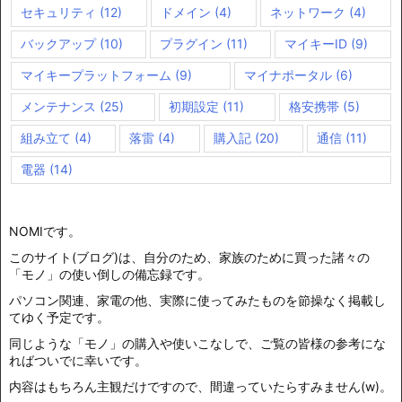
セキュリティ
(12)
ドメイン
(4)
ネットワーク
(4)
バックアップ
(10)
プラグイン
(11)
マイキーID
(9)
マイキープラットフォーム
(9)
マイナポータル
(6)
メンテナンス
(25)
初期設定
(11)
格安携帯
(5)
組み立て
(4)
落雷
(4)
購入記
(20)
通信
(11)
電器
(14)
NOMIです。
このサイト(ブログ)は、自分のため、家族のために買った諸々の
「モノ」の使い倒しの備忘録です。
パソコン関連、家電の他、実際に使ってみたものを節操なく掲載し
てゆく予定です。
同じような「モノ」の購入や使いこなしで、ご覧の皆様の参考にな
ればついでに幸いです。
内容はもちろん主観だけですので、間違っていたらすみません(w)。