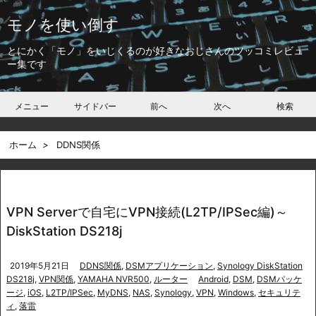
モノを使い倒す
とにかく「モノ」をいじくるのが好きなおじさんのツッコミレビュ
ー集です
メニュー
サイドバー
前へ
次へ
検索
ホーム
>
DDNS関係
VPN Serverで自宅にVPN接続(L2TP/IPSec編)～
DiskStation DS218j
2019年5月21日
DDNS関係
,
DSMアプリケーション
,
Synology DiskStation
DS218j
,
VPN関係
,
YAMAHA NVR500
,
ルーター
Android
,
DSM
,
DSMパッケ
ージ
,
iOS
,
L2TP/IPSec
,
MyDNS
,
NAS
,
Synology
,
VPN
,
Windows
,
セキュリテ
ィ
,
落雷