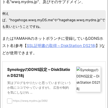
ト名"wwq.mydns.jp"、及びそのサブドメイン、
例え
ば、"hogehoge.wwq.myDS.me"や"hagehage.wwq.mydns.jp"で
も良いということですね。
またはYAMAHAのネットボランチに登録しているDDNSホ
スト名(参考【
SSL証明書の取得～DiskStation DS218j
】)な
どが使用できます。
SynologyのDDNS設定～DiskStatio
n DS218j
実はブログをやりたいと思っています(という
か既にココでやっていますが)。 広告や制約
を気にしなけれ ...
https://wwq.mydns.jp/366/