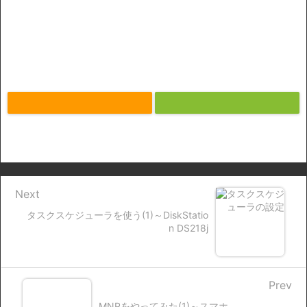
Next
タスクスケジューラを使う(1)～DiskStatio
n DS218j
Prev
MNPをやってみた(1)～スマホ