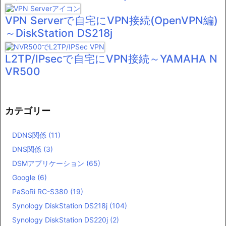
VPN Serverで自宅にVPN接続(OpenVPN編)
～DiskStation DS218j
L2TP/IPsecで自宅にVPN接続～YAMAHA N
VR500
カテゴリー
DDNS関係
(11)
DNS関係
(3)
DSMアプリケーション
(65)
Google
(6)
PaSoRi RC-S380
(19)
Synology DiskStation DS218j
(104)
Synology DiskStation DS220j
(2)