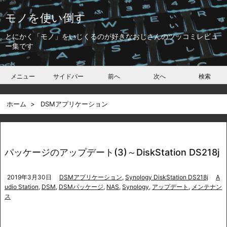
モノを使い倒す
とにかく「モノ」をいじくるのが好きなおじさんのツッコミレビュ
ー集です
メニュー
サイドバー
前へ
次へ
検索
ホーム
>
DSMアプリケーション
パッケージのアップデート(3)～DiskStation DS218j
2019年3月30日
DSMアプリケーション
,
Synology DiskStation DS218j
A
udio Station
,
DSM
,
DSMパッケージ
,
NAS
,
Synology
,
アップデート
,
メンテナン
ス