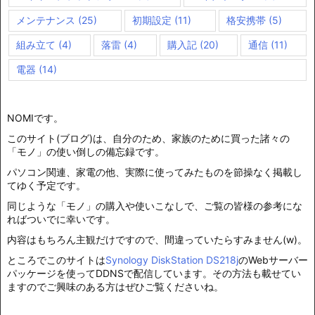
メンテナンス
(25)
初期設定
(11)
格安携帯
(5)
組み立て
(4)
落雷
(4)
購入記
(20)
通信
(11)
電器
(14)
NOMIです。
このサイト(ブログ)は、自分のため、家族のために買った諸々の
「モノ」の使い倒しの備忘録です。
パソコン関連、家電の他、実際に使ってみたものを節操なく掲載し
てゆく予定です。
同じような「モノ」の購入や使いこなしで、ご覧の皆様の参考にな
ればついでに幸いです。
内容はもちろん主観だけですので、間違っていたらすみません(w)。
ところでこのサイトは
Synology DiskStation DS218j
のWebサーバー
パッケージを使ってDDNSで配信しています。その方法も載せてい
ますのでご興味のある方はぜひご覧くださいね。