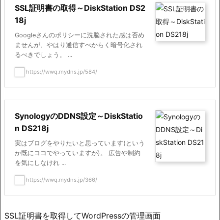
SSL証明書の取得～DiskStation DS2
18j
Googleさんのポリシーに洗脳された感は否め
ませんが、やはり通信すべからく暗号化され
るべきでしょう。 ...
https://wwq.mydns.jp/584/
SynologyのDDNS設定～DiskStatio
n DS218j
実はブログをやりたいと思っています(という
か既にココでやっていますが)。 広告や制約
を気にしなけれ ...
https://wwq.mydns.jp/366/
SSL証明書を取得してWordPressの管理画面