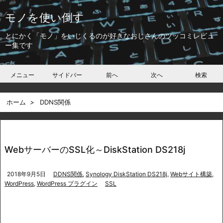
モノを使い倒す
とにかく「モノ」をいじくるのが好きなおじさんのツッコミレビュ
ー集です
メニュー
サイドバー
前へ
次へ
検索
ホーム
>
DDNS関係
WebサーバーのSSL化～DiskStation DS218j
2018年9月5日
DDNS関係
,
Synology DiskStation DS218j
,
Webサイト構築
,
WordPress
,
WordPress プラグイン
SSL