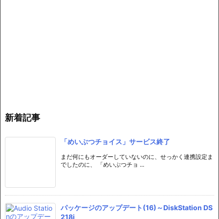
新着記事
「めいぶつチョイス」サービス終了
まだ何にもオーダーしていないのに、せっかく連携設定ま
でしたのに、 「めいぶつチョ ...
パッケージのアップデート(16)～DiskStation DS
218j