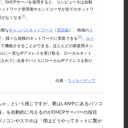
]
。DHCPサーバを使用すると、コンピュータは自動
ネットワーク管理者やエンドユーザが全てのネットワ
[1]
要がなくなる
。
規模な
キャンパスネットワーク
（
英語版
）
、地域の
イ
[2]
で、様々な規模のネットワークに実装できる
。
ルー
として機能させることができる。ほとんどの家庭用ネッ
バルに一意なIPアドレスを受け取る。ローカルネット
続されている各デバイスにローカルIPアドレスを割り
出典：
ウィキペディア
ゃ」という感じですが、要はLAN中にあるパソコ
」を自動的に与えるのがDHCPサーバーの役目
、パソコンやスマホは「僕はどうやってネットに繋が