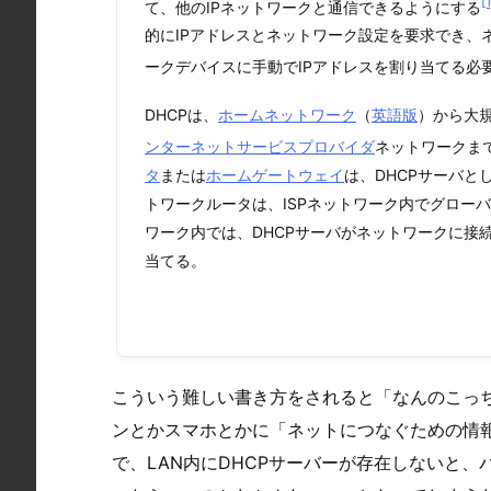
[1
て、他のIPネットワークと通信できるようにする
的にIPアドレスとネットワーク設定を要求でき、
ークデバイスに手動でIPアドレスを割り当てる必
DHCPは、
ホームネットワーク
（
英語版
）
から大
ンターネットサービスプロバイダ
ネットワークま
タ
または
ホームゲートウェイ
は、DHCPサーバ
トワークルータは、ISPネットワーク内でグロー
ワーク内では、DHCPサーバがネットワークに接
当てる。
こういう難しい書き方をされると「なんのこっち
ンとかスマホとかに「ネットにつなぐための情報
で、LAN内にDHCPサーバーが存在しないと