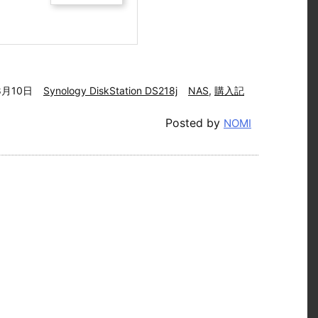
8月10日
Synology DiskStation DS218j
NAS
,
購入記
Posted by
NOMI