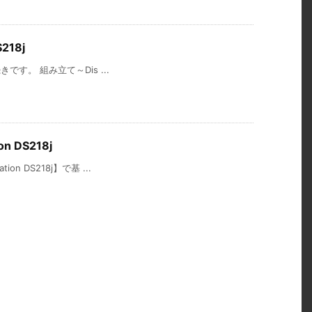
218j
続きです。 組み立て～Dis ...
on DS218j
on DS218j】で基 ...