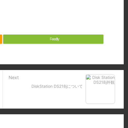
Feedly
Next
DiskStation DS218jについて