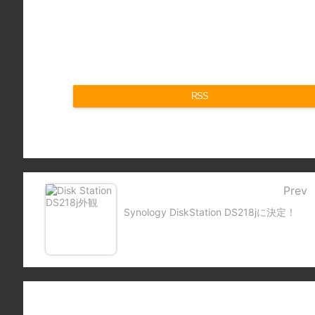
RSS
Prev
Synology DiskStation DS218jに決定！