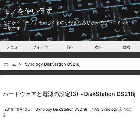
モノを使い倒す
とにかく「モノ」をいじくるのが好きなおじさんのツッコミレビュ
ー集です
メニュー
サイドバー
前へ
次へ
検索
ホーム
>
Synology DiskStation DS218j
ハードウェアと電源の設定(3)～DiskStation DS218j
2019年9月10日
Synology DiskStation DS218j
NAS
,
Synology
,
初期設
定