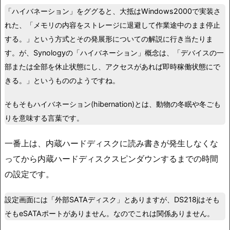
「ハイバネーション」をググると、大抵はWindows2000で実装さ
れた、「メモリの内容をストレージに退避して作業途中のまま停止
する。」という方式とその発展形についての解説に行き当たりま
す。が、Synologyの「ハイバネーション」概念は、「デバイスの一
部または全部を休止状態にし、アクセスがあれば即時稼働状態にで
きる。」というもののようですね。
そもそもハイバネーション(hibernation)とは、動物の冬眠や冬ごも
りを意味する言葉です。
一番上は、内蔵ハードディスクに読み書きが発生しなくな
ってから内蔵ハードディスクスピンダウンするまでの時間
の設定です。
設定画面には「外部SATAディスク」とありますが、DS218jはそも
そもeSATAポートがありません。なのでこれは関係ありません。