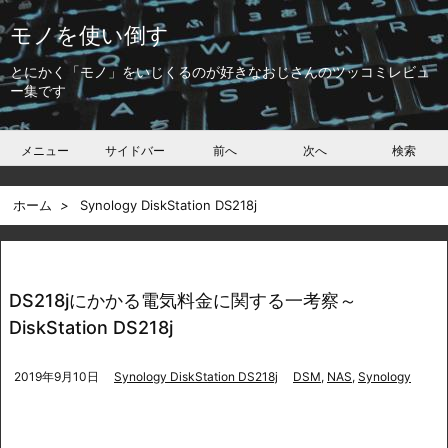
モノを使い倒す
とにかく「モノ」をいじくるのが好きなおじさんのツッコミレビュ
ー集です
メニュー
サイドバー
前へ
次へ
検索
ホーム
>
Synology DiskStation DS218j
DS218jにかかる電気料金に関する一考察～
DiskStation DS218j
2019年9月10日
Synology DiskStation DS218j
DSM
,
NAS
,
Synology