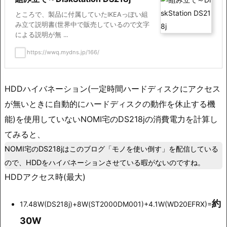
ところで、製品に付属していたIKEAっぽい組
み立て説明書(世界中で販売しているので文字
による説明が無 ...
https://wwq.mydns.jp/166/
HDDハイバネーション(一定時間ハードディスクにアクセス
が無いときに自動的にハードディスクの動作を休止する機
能)を使用していないNOMI宅のDS218jの消費電力を計算し
てみると、
NOMI宅のDS218jはこのブログ「モノを使い倒す」を配信している
ので、HDDをハイバネーションさせている暇がないのですね。
HDDアクセス時(最大)
約
17.48W(DS218j)+8W(ST2000DM001)+4.1W(WD20EFRX)=
30W