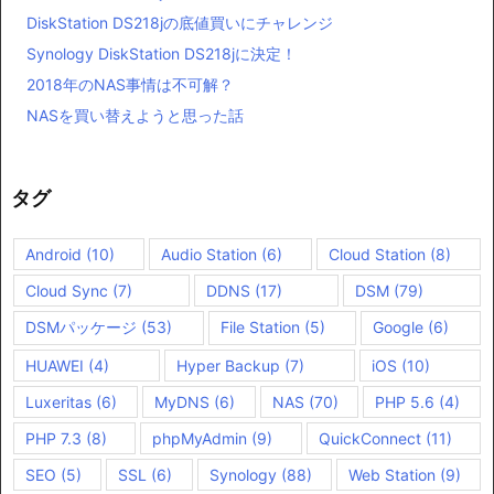
DiskStation DS218jの底値買いにチャレンジ
Synology DiskStation DS218jに決定！
2018年のNAS事情は不可解？
NASを買い替えようと思った話
タグ
Android
(10)
Audio Station
(6)
Cloud Station
(8)
Cloud Sync
(7)
DDNS
(17)
DSM
(79)
DSMパッケージ
(53)
File Station
(5)
Google
(6)
HUAWEI
(4)
Hyper Backup
(7)
iOS
(10)
Luxeritas
(6)
MyDNS
(6)
NAS
(70)
PHP 5.6
(4)
PHP 7.3
(8)
phpMyAdmin
(9)
QuickConnect
(11)
SEO
(5)
SSL
(6)
Synology
(88)
Web Station
(9)