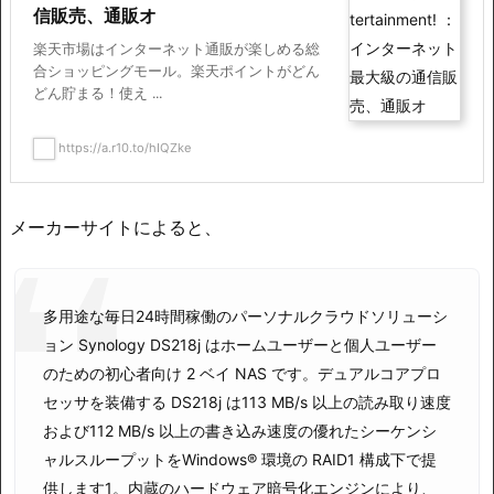
信販売、通販オ
楽天市場はインターネット通販が楽しめる総
合ショッピングモール。楽天ポイントがどん
どん貯まる！使え ...
https://a.r10.to/hIQZke
メーカーサイトによると、
多用途な毎日24時間稼働のパーソナルクラウドソリューシ
ョン Synology DS218j はホームユーザーと個人ユーザー
のための初心者向け 2 ベイ NAS です。デュアルコアプロ
セッサを装備する DS218j は113 MB/s 以上の読み取り速度
および112 MB/s 以上の書き込み速度の優れたシーケンシ
ャルスループットをWindows® 環境の RAID1 構成下で提
供します1。内蔵のハードウェア暗号化エンジンにより、