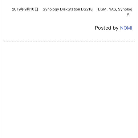
2019年9月10日
Synology DiskStation DS218j
DSM
,
NAS
,
Synolog
y
Posted by
NOMI