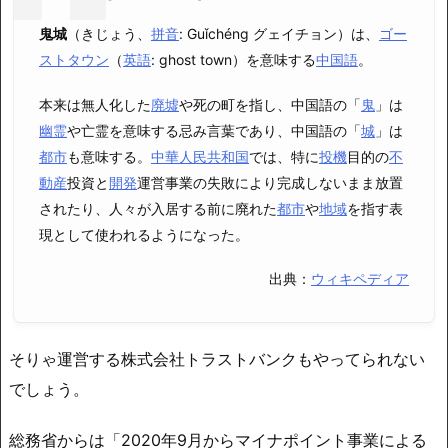
鬼城
（きじょう、
拼音
:
Guǐchéng
グェイチョン）は、
ゴー
ストタウン
（
英語
:
ghost town
）を意味する
中国語
。
本来は無人化した
廃墟
や死の町を指し、中国語の「
鬼
」は
幽霊
や亡霊を意味する忌み言葉であり、中国語の「
城
」は
都市
も意味する。
中華人民共和国
では、特に
投機
目的の
不
動産
投資と
開発
運営事業の失敗により完成しないまま放置
されたり、人々が入居する前に廃れた
都市
や
地域
を指す表
現として使われるようになった。
出典：
ウィキペディア
そりゃ運営する株式会社トラストバンクもやってられない
でしょう。
総務省からは「2020年9月からマイナポイント事業による