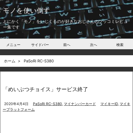
モノを使い倒す
とにかく「モノ」をいじくるのが好きなおじさんのツッコミレビュ
ー集です
メニュー
サイドバー
前へ
次へ
検索
ホーム
>
PaSoRi RC-S380
「めいぶつチョイス」サービス終了
2020年4月4日
PaSoRi RC-S380
,
マイナンバーカード
マイキーID
,
マイキ
ープラットフォーム