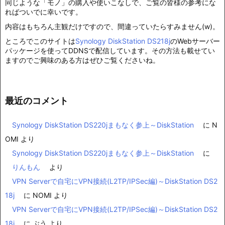
同じような「モノ」の購入や使いこなしで、ご覧の皆様の参考にな
ればついでに幸いです。
内容はもちろん主観だけですので、間違っていたらすみません(w)。
ところでこのサイトは
Synology DiskStation DS218j
のWebサーバー
パッケージを使ってDDNSで配信しています。その方法も載せてい
ますのでご興味のある方はぜひご覧くださいね。
最近のコメント
Synology DiskStation DS220jまもなく参上～DiskStation
に
N
OMI
より
Synology DiskStation DS220jまもなく参上～DiskStation
に
りんもん
より
VPN Serverで自宅にVPN接続(L2TP/IPSec編)～DiskStation DS2
18j
に
NOMI
より
VPN Serverで自宅にVPN接続(L2TP/IPSec編)～DiskStation DS2
18j
に
ぶう
より