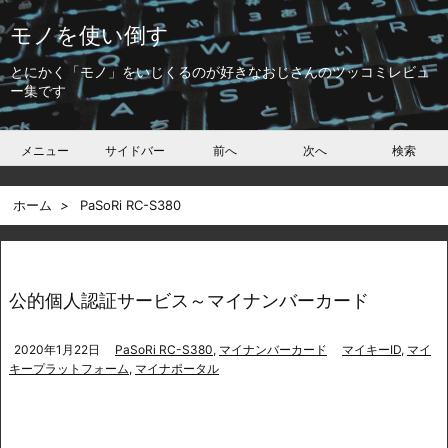
モノを使い倒す
とにかく「モノ」をいじくるのが好きなおじさんのツッコミレビュ
ー集です
メニュー
サイドバー
前へ
次へ
検索
ホーム
>
PaSoRi RC-S380
公的個人認証サービス～マイナンバーカード
2020年1月22日
PaSoRi RC-S380
,
マイナンバーカード
マイキーID
,
マイ
キープラットフォーム
,
マイナポータル