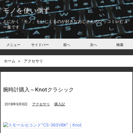
モノを使い倒す
とにかく「モノ」をいじくるのが好きなおじさんのツッコミレビュ
ー集です
メニュー
サイドバー
前へ
次へ
検索
ホーム
>
アクセサリ
腕時計購入～Knotクラシック
2018年9月6日
アクセサリ
購入記