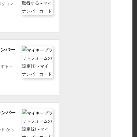
をパソコン
ナンバー
得する～
ナンバー
ド から