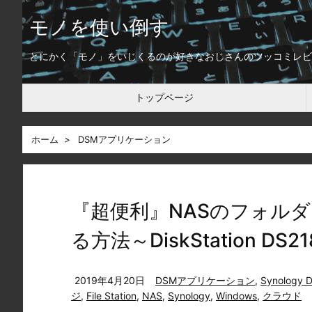
モノを使い倒す
とにかく「モノ」をいじくるのが好きなおじさんのツッコミレビ
トップページ
ホーム
>
DSMアプリケーション
『超便利』NASのフォル
る方法～DiskStation DS21
2019年4月20日
DSMアプリケーション
,
Synology D
ジ
,
File Station
,
NAS
,
Synology
,
Windows
,
クラウド