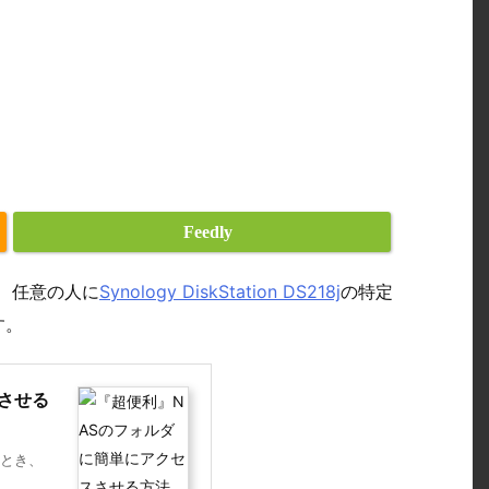
Feedly
うと、任意の人に
Synology DiskStation DS218j
の特定
す。
させる
るとき、