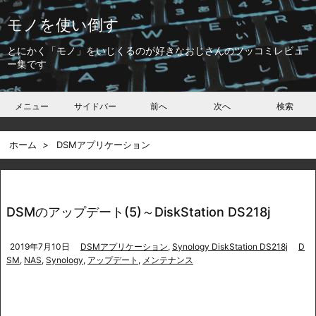
モノを使い倒す
とにかく「モノ」をいじくるのが好きなおじさんのツッコミレビュ
ー集です
メニュー
サイドバー
前へ
次へ
検索
ホーム
>
DSMアプリケーション
DSMのアップデート(5)～DiskStation DS218j
2019年7月10日
DSMアプリケーション
,
Synology DiskStation DS218j
D
SM
,
NAS
,
Synology
,
アップデート
,
メンテナンス