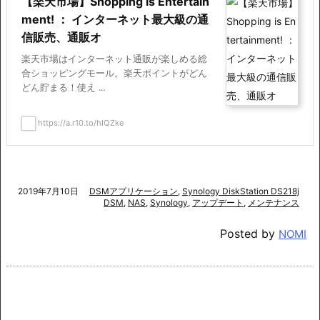
【楽天市場】Shopping is Entertain
ment! ： インターネット最大級の通
信販売、通販オ
楽天市場はインターネット通販が楽しめる総
合ショッピングモール。楽天ポイントがどん
どん貯まる！使え ...
https://a.r10.to/hIQZke
2019年7月10日
DSMアプリケーション
,
Synology DiskStation DS218j
DSM
,
NAS
,
Synology
,
アップデート
,
メンテナンス
Posted by
NOMI