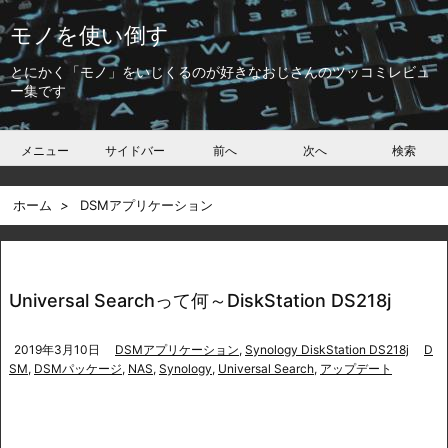
モノを使い倒す
とにかく「モノ」をいじくるのが好きなおじさんのツッコミレビュ
ー集です
メニュー
サイドバー
前へ
次へ
検索
ホーム
>
DSMアプリケーション
Universal Searchって何～DiskStation DS218j
2019年3月10日
DSMアプリケーション
,
Synology DiskStation DS218j
D
SM
,
DSMパッケージ
,
NAS
,
Synology
,
Universal Search
,
アップデート