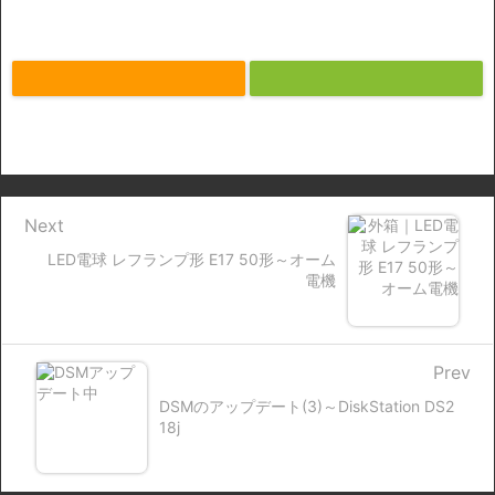
Next
LED電球 レフランプ形 E17 50形～オーム
電機
Prev
DSMのアップデート(3)～DiskStation DS2
18j