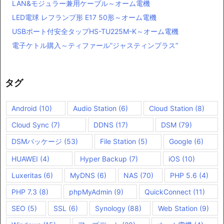
LAN&モジュラー兼用ケーブル～オーム電機
LED電球 レフランプ形 E17 50形～オーム電機
USBポート付安全タップHS-TU225M-K～オーム電機
電子ケトル購入～ティファール”ジャスティンプラス”
タグ
Android
(10)
Audio Station
(6)
Cloud Station
(8)
Cloud Sync
(7)
DDNS
(17)
DSM
(79)
DSMパッケージ
(53)
File Station
(5)
Google
(6)
HUAWEI
(4)
Hyper Backup
(7)
iOS
(10)
Luxeritas
(6)
MyDNS
(6)
NAS
(70)
PHP 5.6
(4)
PHP 7.3
(8)
phpMyAdmin
(9)
QuickConnect
(11)
SEO
(5)
SSL
(6)
Synology
(88)
Web Station
(9)