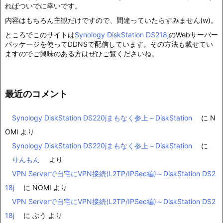
ればついでに幸いです。
内容はもちろん主観だけですので、間違っていたらすみません(w)。
ところでこのサイトは
Synology DiskStation DS218j
のWebサーバー
パッケージを使ってDDNSで配信しています。その方法も載せてい
ますのでご興味のある方はぜひご覧くださいね。
最近のコメント
Synology DiskStation DS220jまもなく参上～DiskStation
に
N
OMI
より
Synology DiskStation DS220jまもなく参上～DiskStation
に
りんもん
より
VPN Serverで自宅にVPN接続(L2TP/IPSec編)～DiskStation DS2
18j
に
NOMI
より
VPN Serverで自宅にVPN接続(L2TP/IPSec編)～DiskStation DS2
18j
に
ぶう
より