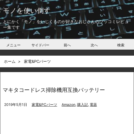
モノを使い倒す
とにかく「モノ」をいじくるのが好きなおじさんのツッコミレビュ
ー集です
メニュー
サイドバー
前へ
次へ
検索
ホーム
>
家電&PCパーツ
マキタコードレス掃除機用互換バッテリー
2019年5月1日
家電&PCパーツ
Amazon
,
購入記
,
電器