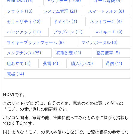
Windows
(15)
アップデート
(28)
オーム電機
(4)
クラウド
(10)
システム管理
(21)
スマートフォン
(8)
セキュリティ
(12)
ドメイン
(4)
ネットワーク
(4)
バックアップ
(10)
プラグイン
(11)
マイキーID
(9)
マイキープラットフォーム
(9)
マイナポータル
(6)
メンテナンス
(25)
初期設定
(11)
格安携帯
(5)
組み立て
(4)
落雷
(4)
購入記
(20)
通信
(11)
電器
(14)
NOMIです。
このサイト(ブログ)は、自分のため、家族のために買った諸々の
「モノ」の使い倒しの備忘録です。
パソコン関連、家電の他、実際に使ってみたものを節操なく掲載し
てゆく予定です。
同じような「モノ」の購入や使いこなしで、ご覧の皆様の参考にな