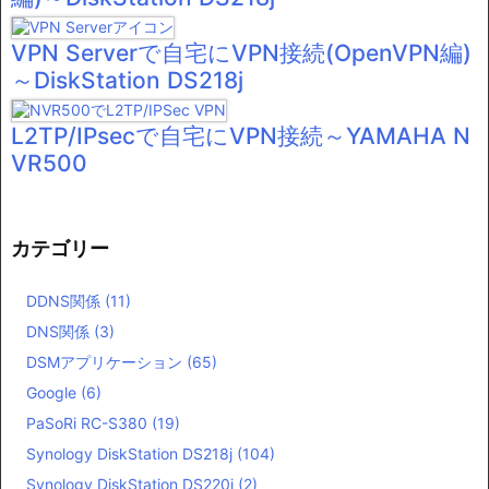
VPN Serverで自宅にVPN接続(OpenVPN編)
～DiskStation DS218j
L2TP/IPsecで自宅にVPN接続～YAMAHA N
VR500
カテゴリー
DDNS関係
(11)
DNS関係
(3)
DSMアプリケーション
(65)
Google
(6)
PaSoRi RC-S380
(19)
Synology DiskStation DS218j
(104)
Synology DiskStation DS220j
(2)