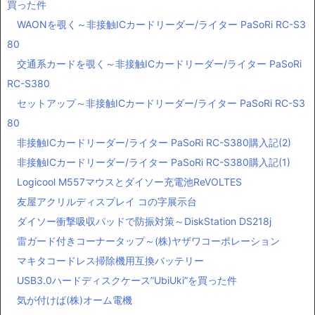
買った件
WAONを覗く～非接触ICカードリーダー/ライター PaSoRi RC-S3
80
交通系カードを覗く～非接触ICカードリーダー/ライター PaSoRi
RC-S380
セットアップ～非接触ICカードリーダー/ライター PaSoRi RC-S3
80
非接触ICカードリーダー/ライター PaSoRi RC-S380購入記(2)
非接触ICカードリーダー/ライター PaSoRi RC-S380購入記(1)
Logicool M557マウスとダイソー充電池ReVOLTES
友屋アクリルディスプレイ コの字展示台
ダイソー衝撃吸収パッドで防振対策～DiskStation DS218j
雷ガード付きコーナータップ～(株)ヤザワコーポレーション
マキタコードレス掃除機用互換バッテリー
USB3.0ハードディスクケース”UbiUki”を買った件
気が付けば(株)オーム電機