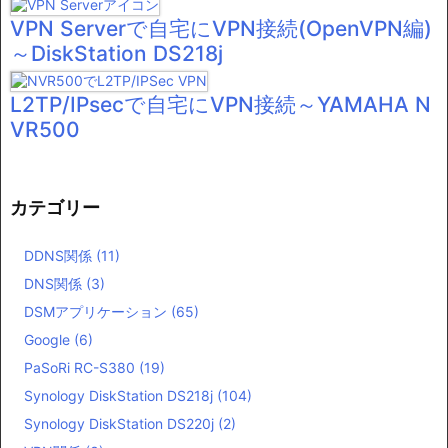
VPN Serverで自宅にVPN接続(OpenVPN編)
～DiskStation DS218j
L2TP/IPsecで自宅にVPN接続～YAMAHA N
VR500
カテゴリー
DDNS関係
(11)
DNS関係
(3)
DSMアプリケーション
(65)
Google
(6)
PaSoRi RC-S380
(19)
Synology DiskStation DS218j
(104)
Synology DiskStation DS220j
(2)