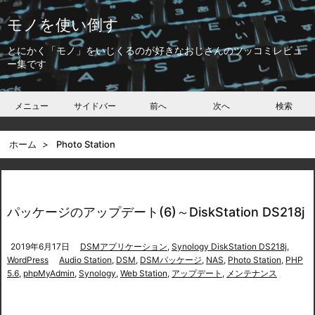
モノを使い倒す
とにかく「モノ」をいじくるのが好きなおじさんのツッコミレビュ
ー集です
メニュー
サイドバー
前へ
次へ
検索
ホーム
>
Photo Station
パッケージのアップデート(6)～DiskStation DS218j
2019年6月17日
DSMアプリケーション
,
Synology DiskStation DS218j
,
WordPress
Audio Station
,
DSM
,
DSMパッケージ
,
NAS
,
Photo Station
,
PHP
5.6
,
phpMyAdmin
,
Synology
,
Web Station
,
アップデート
,
メンテナンス