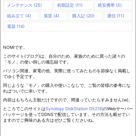
メンテナンス
(25)
初期設定
(11)
格安携帯
(5)
組み立て
(4)
落雷
(4)
購入記
(20)
通信
(11)
電器
(14)
NOMIです。
このサイト(ブログ)は、自分のため、家族のために買った諸々の
「モノ」の使い倒しの備忘録です。
パソコン関連、家電の他、実際に使ってみたものを節操なく掲載し
てゆく予定です。
同じような「モノ」の購入や使いこなしで、ご覧の皆様の参考にな
ればついでに幸いです。
内容はもちろん主観だけですので、間違っていたらすみません(w)。
ところでこのサイトは
Synology DiskStation DS218j
のWebサーバー
パッケージを使ってDDNSで配信しています。その方法も載せてい
ますのでご興味のある方はぜひご覧くださいね。