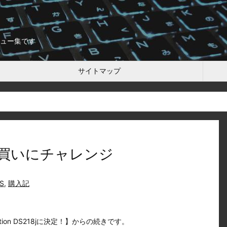
ュー集です
サイトマップ
jの底値買いにチャレンジ
S
,
購入記
kStation DS218jに決定！】からの続きです。