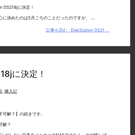
tion DS218jに決定！
に決めたのは5月ごろのことだったのですが、 ...
記事を読む
DiskStation DS21 ...
DS218jに決定！
S
,
購入記
は不可解？】の続きです。
不可解？
じがしない日本のメーカーのNASではなく、やや怪しげ