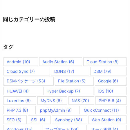
同じカテゴリーの投稿
タグ
Android
(10)
Audio Station
(6)
Cloud Station
(8)
Cloud Sync
(7)
DDNS
(17)
DSM
(79)
DSMパッケージ
(53)
File Station
(5)
Google
(6)
HUAWEI
(4)
Hyper Backup
(7)
iOS
(10)
Luxeritas
(6)
MyDNS
(6)
NAS
(70)
PHP 5.6
(4)
PHP 7.3
(8)
phpMyAdmin
(9)
QuickConnect
(11)
SEO
(5)
SSL
(6)
Synology
(88)
Web Station
(9)
Windows
(15)
アップデート
(28)
オーム電機
(4)