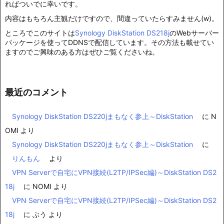
ればついでに幸いです。
内容はもちろん主観だけですので、間違っていたらすみません(w)。
ところでこのサイトは
Synology DiskStation DS218j
のWebサーバー
パッケージを使ってDDNSで配信しています。その方法も載せてい
ますのでご興味のある方はぜひご覧くださいね。
最近のコメント
Synology DiskStation DS220jまもなく参上～DiskStation
に
N
OMI
より
Synology DiskStation DS220jまもなく参上～DiskStation
に
りんもん
より
VPN Serverで自宅にVPN接続(L2TP/IPSec編)～DiskStation DS2
18j
に
NOMI
より
VPN Serverで自宅にVPN接続(L2TP/IPSec編)～DiskStation DS2
18j
に
ぶう
より