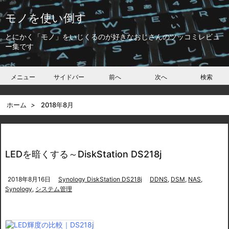
モノを使い倒す
とにかく「モノ」をいじくるのが好きなおじさんのツッコミレビュ
ー集です
メニュー
サイドバー
前へ
次へ
検索
ホーム
>
2018年8月
LEDを暗くする～DiskStation DS218j
2018年8月16日
Synology DiskStation DS218j
DDNS
,
DSM
,
NAS
,
Synology
,
システム管理