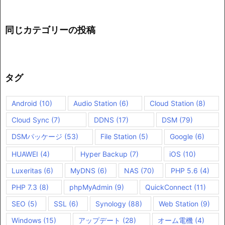
同じカテゴリーの投稿
タグ
Android
(10)
Audio Station
(6)
Cloud Station
(8)
Cloud Sync
(7)
DDNS
(17)
DSM
(79)
DSMパッケージ
(53)
File Station
(5)
Google
(6)
HUAWEI
(4)
Hyper Backup
(7)
iOS
(10)
Luxeritas
(6)
MyDNS
(6)
NAS
(70)
PHP 5.6
(4)
PHP 7.3
(8)
phpMyAdmin
(9)
QuickConnect
(11)
SEO
(5)
SSL
(6)
Synology
(88)
Web Station
(9)
Windows
(15)
アップデート
(28)
オーム電機
(4)