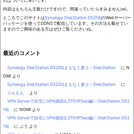
ればついでに幸いです。
内容はもちろん主観だけですので、間違っていたらすみません(w)。
ところでこのサイトは
Synology DiskStation DS218j
のWebサーバー
パッケージを使ってDDNSで配信しています。その方法も載せてい
ますのでご興味のある方はぜひご覧くださいね。
最近のコメント
Synology DiskStation DS220jまもなく参上～DiskStation
に
N
OMI
より
Synology DiskStation DS220jまもなく参上～DiskStation
に
りんもん
より
VPN Serverで自宅にVPN接続(L2TP/IPSec編)～DiskStation DS2
18j
に
NOMI
より
VPN Serverで自宅にVPN接続(L2TP/IPSec編)～DiskStation DS2
18j
に
ぶう
より