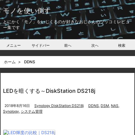
モノを使い倒す
とにかく「モノ」をいじくるのが好きなおじさんのツッコミレビュ
ー集です
メニュー
サイドバー
前へ
次へ
検索
ホーム
>
DDNS
LEDを暗くする～DiskStation DS218j
2018年8月16日
Synology DiskStation DS218j
DDNS
,
DSM
,
NAS
,
Synology
,
システム管理